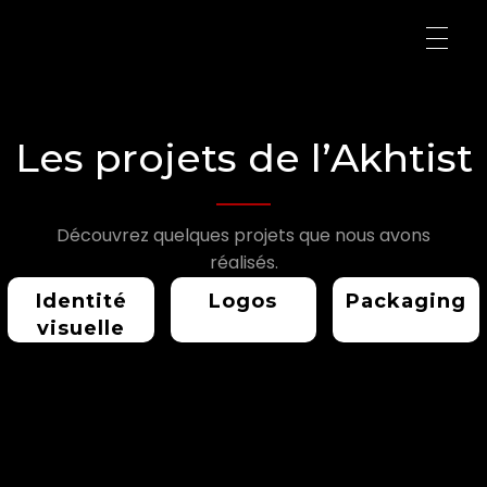
Akhtist
Métamorphose ton projet...
Les projets de l’Akhtist
Découvrez quelques projets que nous avons
réalisés.
Identité
Logos
Packaging
visuelle