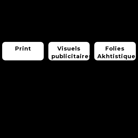
Print
Visuels
Folies
publicitaires
Akhtistique